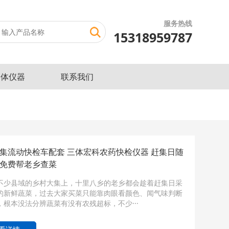
服务热线
15318959787
三体仪器
联系我们
集流动快检车配套 三体宏科农药快检仪器 赶集日随
免费帮老乡查菜
不少县域的乡村大集上，十里八乡的老乡都会趁着赶集日采
的新鲜蔬菜，过去大家买菜只能靠肉眼看颜色、闻气味判断
，根本没法分辨蔬菜有没有农残超标，不少···