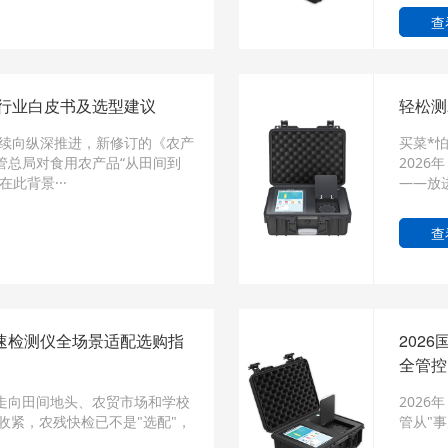
查
仪行业白皮书及选型建议
轻松测
持续向纵深推进，新修订的《农产
买菜*
管总局对食用农产品“从田间到
202
此背景···
——放
查
速检测仪全场景适配选购指
202
全管控
走向田间地头、农贸市场和学校
2026
持续收紧，农残快检已不是"选配"，
管从"事