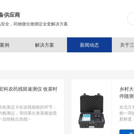
备供应商
品安全，药物微生物测定全套解决方案
案例
解决方案
新闻动态
关于
宏科农药残留速测仪 收菜时
乡村大
停随测
去收菜总卡在农残核验的环节：
在北方
的检测点，等结果出来菜都放蔫
购一周
后续检出农残···
新鲜度