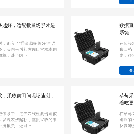
查
多越好，适配批量场景才是
数据直
系统
，陷入了“通道越多越好”的误
在传统
备，买回来后却发现日常根本用
账归档
算，甚至因···
患，很
查
仪，采收前田间现场速测，
草莓采
着吃更
控体系中，过去农残检测普遍依
在草莓
旦发现农残超标，整批采收的果
刚摘的
济损失，还可···
反复冲