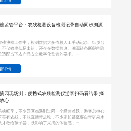
看详情
连监管平台：农残检测设备检测记录自动同步溯源
农残快检工作中，检测数据大多依赖人工手动记录、纸质台
，不仅效率低易出错，还存在数据篡改、溯源链条断裂的隐
难适配当下农产品安全数字化监管的要求。···
看详情
摘园现场测：便携式农残检测仪游客扫码看结果 摘
放心
采摘旺季，不少园区都遇到过同一个经营难题：游客总担心
草莓有农残，不敢直接带皮吃，不少家长甚至要自带矿泉水
洗才敢给孩子尝，既影响了采摘的体验感，···